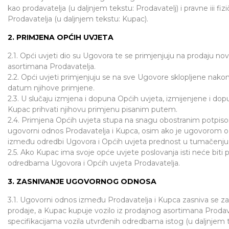
kao prodavatelja (u daljnjem tekstu: Prodavatelj) i pravne iii 
Prodavatelja (u daljnjem tekstu: Kupac).
2. PRIMJENA OPĆIH UVJETA
2.1. Opći uvjeti dio su Ugovora te se primjenjuju na prodaju nov
asortimana Prodavatelja.
2.2. Opći uvjeti primjenjuju se na sve Ugovore sklopljene na
datum njihove primjene.
2.3. U slučaju izmjena i dopuna Općih uvjeta, izmijenjene i do
Kupac prihvati njihovu primjenu pisanim putem.
2.4. Primjena Općih uvjeta stupa na snagu obostranim potpiso
ugovorni odnos Prodavatelja i Kupca, osim ako je ugovorom o 
između odredbi Ugovora i Općih uvjeta prednost u tumačenju 
2.5. Ako Kupac ima svoje opće uvjete poslovanja isti neće biti 
odredbama Ugovora i Općih uvjeta Prodavatelja.
3. ZASNIVANJE UGOVORNOG ODNOSA
3.1. Ugovorni odnos između Prodavatelja i Kupca zasniva se za
prodaje, a Kupac kupuje vozilo iz prodajnog asortimana Prodavat
specifikacijama vozila utvrđenih odredbama istog (u daljnjem t