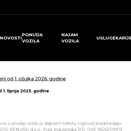
PONUDA
NAJAM
NOVOSTI
USLUGE
KARIJ
VOZILA
VOZILA
 od 1. ožujka 2026. godine
1. lipnja 2023. godine
govor o prodaji vozila (u daljnjem tekstu: Ugovor) predstavljaju
TO BENUSSI d.o.o., Pula, lndustrijska 2/D, OIB: 96262119913