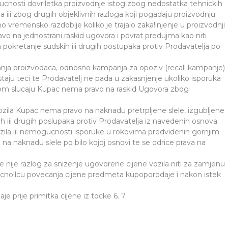
ucnosti dovr!letka proizvodnje istog zbog nedostatka tehnickih
a iii zbog drugih objeklivnih razloga koji pogadaju proizvodnju
o vremensko razdoblje koliko je trajalo zaka!lnjenje u proizvodnji
 na jednostrani raskid ugovora i povrat predujma kao niti
a pokretanje sudskih iii drugih postupaka protiv Prodavatelja po
panja proizvodaca, odnosno kampanja za opoziv (recall kampanje)
taju teci te Prodavatelj ne pada u zakasnjenje ukoliko isporuka
om slucaju Kupac nema pravo na raskid Ugovora zbog
vozila Kupac nema pravo na naknadu pretrpljene slele, izgubljene
kih iii drugih poslupaka protiv Prodavatelja iz navedenih osnova.
zila iii nemogucnosti isporuke u rokovima predvidenih gornjim
a naknadu slele po bilo kojoj osnovi te se odrice prava na
 nije razlog za snizenje ugovorene cijene vozila niti za zamjenu
cno!lcu povecanja cijene predmeta kupoporodaje i nakon istek
 prije primitka cijene iz tocke 6. 7.