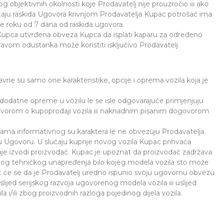
g objektivnih okolnosti koje Prodavatelj nije prouzročio iii ako
učaju raskida Ugovora krivnjom Prodavatelja Kupac potrošač ima
 roku od 7 dana od raskida ugovora.
 Kupca utvrđena obveza Kupca da isplati kaparu za određeno
avom odustanka može koristiti isključivo Prodavatelj.
vne su samo one karakteristike, opcije i oprema vozila koja je
e dodatne opreme u vozilu le se isle odgovarajuće primjenjuju
ovorom o kupoprodaji vozila iii naknadnim pisanim dogovorom
udama informativnog su karaktera le ne obvezuju Prodavatelja.
 u Ugovoru. U slučaju kupnje novog vozila Kupac prihvaća
aje izvodi proizvodač. Kupac je upoznat da proizvodač zadržava
 zbog tehničkog unapređenja bilo kojeg modela vozila sto može
t će se da je Prodavatelj uredno ispunio svoju ugovornu obvezu
lijed serijskog razvoja ugovorenog modela vozila iii uslijed
i/ili zbog proizvodnih razloga pojedinog dijela vozila.