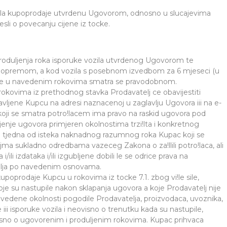
dmela kupoprodaje utvrdenu Ugovorom, odnosno u slucajevima
esli o povecanju cijene iz tocke.
roduljenja roka isporuke vozila utvrdenog Ugovorom te
om opremom, a kod vozila s posebnom izvedbom za 6 mjeseci (u
daje u navedenim rokovima smatra se pravodobnom.
 rokovima iz prethodnog stavka Prodavatelj ce obavijestiti
vljene Kupcu na adresi naznacenoj u zaglavlju Ugovora iii na e-
ji se smatra potro!lacem ima pravo na raskid ugovora pod
enje ugovora primjeren okolnostima trzi!lta i konkretnog
 dva tjedna od isteka naknadnog razumnog roka Kupac koji se
jma sukladno odredbama vazeceg Zakona o za!llili potro!laca, ali
/ili izdataka i/ili izgubljene dobili le se odrice prava na
telja po navedenim osnovama.
upoprodaje Kupcu u rokovima iz tocke 7.1. zbog vi!le sile,
oje su nastupile nakon sklapanja ugovora a koje Prodavatelj nije
u navedene okolnosti pogodile Prodavatelja, proizvodaca, uvoznika,
 iii isporuke vozila i neovisno o trenutku kada su nastupile,
isno o ugovorenim i produljenim rokovima. Kupac prihvaca