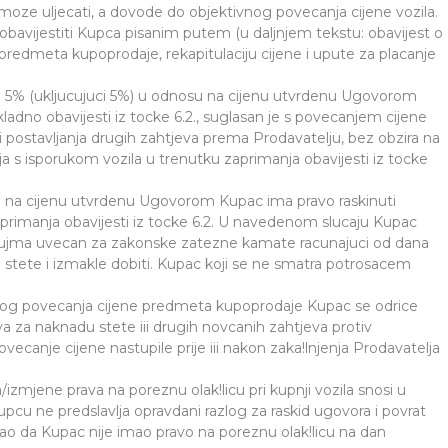
e moze uljecati, a dovode do objektivnog povecanja cijene vozila.
obavijestiti Kupca pisanim putem (u daljnjem tekstu: obavijest o
 predmeta kupoprodaje, rekapitulaciju cijene i upute za placanje
i 5% (ukljucujuci 5%) u odnosu na cijenu utvrdenu Ugovorom
adno obavijesti iz tocke 6.2., suglasan je s povecanjem cijene
 postavljanja drugih zahtjeva prema Prodavatelju, bez obzira na
a s isporukom vozila u trenutku zaprimanja obavijesti iz tocke
osu na cijenu utvrdenu Ugovorom Kupac ima pravo raskinuti
rimanja obavijesti iz tocke 6.2. U navedenom slucaju Kupac
dujma uvecan za zakonske zatezne kamate racunajuci od dana
stete i izmakle dobiti. Kupac koji se ne smatra potrosacem
a zbog povecanja cijene predmeta kupoprodaje Kupac se odrice
va za naknadu stete iii drugih novcanih zahtjeva protiv
ovecanje cijene nastupile prije iii nakon zaka!lnjenja Prodavatelja
/izmjene prava na poreznu olak!licu pri kupnji vozila snosi u
upcu ne predslavlja opravdani razlog za raskid ugovora i povrat
ao da Kupac nije imao pravo na poreznu olak!licu na dan