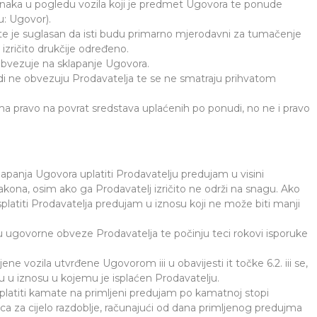
ranaka u pogledu vozila koji je predmet Ugovora te ponude
u: Ugovor).
te je suglasan da isti budu primarno mjerodavni za tumačenje
izričito drukčije određeno.
obvezuje na sklapanje Ugovora.
di ne obvezuju Prodavatelja te se ne smatraju prihvatom
ma pravo na povrat sredstava uplaćenih po ponudi, no ne i pravo
lapanja Ugovora uplatiti Prodavatelju predujam u visini
ona, osim ako ga Prodavatelj izričito ne održi na snagu. Ako
atiti Prodavatelja predujam u iznosu koji ne može biti manji
ugovorne obveze Prodavatelja te počinju teci rokovi isporuke
e vozila utvrđene Ugovorom iii u obavijesti it točke 6.2. iii se,
 u iznosu u kojemu je isplaćen Prodavatelju.
splatiti kamate na primljeni predujam po kamatnoj stopi
a za cijelo razdoblje, računajući od dana primljenog predujma