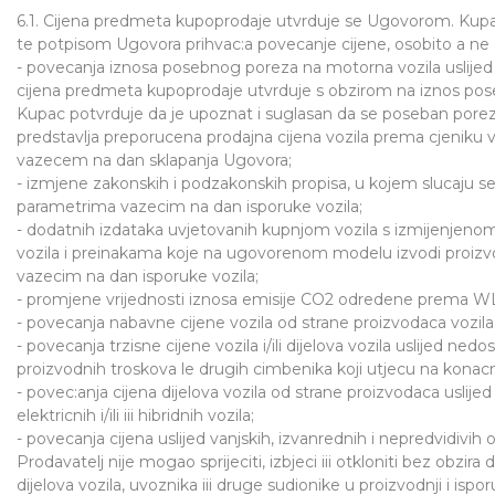
6.1. Cijena predmeta kupoprodaje utvrduje se Ugovorom. Kupa
te potpisom Ugovora prihvac:a povecanje cijene, osobito a ne 
- povecanja iznosa posebnog poreza na motorna vozila uslije
cijena predmeta kupoprodaje utvrduje s obzirom na iznos pos
Kupac potvrduje da je upoznat i suglasan da se poseban pore
predstavlja preporucena prodajna cijena vozila prema cjeniku
vazecem na dan sklapanja Ugovora;
- izmjene zakonskih i podzakonskih propisa, u kojem slucaju
parametrima vazecim na dan isporuke vozila;
- dodatnih izdataka uvjetovanih kupnjom vozila s izmijenjenom
vozila i preinakama koje na ugovorenom modelu izvodi proizv
vazecim na dan isporuke vozila;
- promjene vrijednosti iznosa emisije CO2 odredene prema WL T
- povecanja nabavne cijene vozila od strane proizvodaca vozila i
- povecanja trzisne cijene vozila i/ili dijelova vozila uslijed ne
proizvodnih troskova le drugih cimbenika koji utjecu na konacn
- povec:anja cijena dijelova vozila od strane proizvodaca uslijed
elektricnih i/ili iii hibridnih vozila;
- povecanja cijena uslijed vanjskih, izvanrednih i nepredvidivih
Prodavatelj nije mogao sprijeciti, izbjeci iii otkloniti bez obzira
dijelova vozila, uvoznika iii druge sudionike u proizvodnji i is