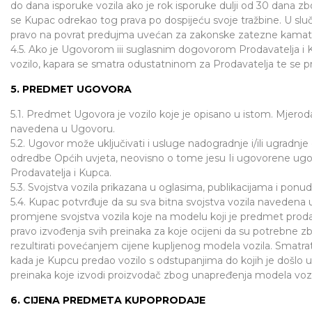
do dana isporuke vozila ako je rok isporuke dulji od 30 dana zbo
se Kupac odrekao tog prava po dospijeću svoje tražbine. U sl
pravo na povrat predujma uvećan za zakonske zatezne kamate
4.5. Ako je Ugovorom iii suglasnim dogovorom Prodavatelja i
vozilo, kapara se smatra odustatninom za Prodavatelja te se pr
5. PREDMET UGOVORA
5.1. Predmet Ugovora je vozilo koje je opisano u istom. Mjeroda
navedena u Ugovoru.
5.2. Ugovor može uključivati i usluge nadogradnje i/ili ugradnj
odredbe Općih uvjeta, neovisno o tome jesu Ii ugovorene ug
Prodavatelja i Kupca.
5.3. Svojstva vozila prikazana u oglasima, publikacijama i pon
5.4. Kupac potvrđuje da su sva bitna svojstva vozila navedena
promjene svojstva vozila koje na modelu koji je predmet prod
pravo izvođenja svih preinaka za koje ocijeni da su potrebne
rezultirati povećanjem cijene kupljenog modela vozila. Smatra
kada je Kupcu predao vozilo s odstupanjima do kojih je došlo us
preinaka koje izvodi proizvodač zbog unapređenja modela vozila 
6. CIJENA PREDMETA KUPOPRODAJE