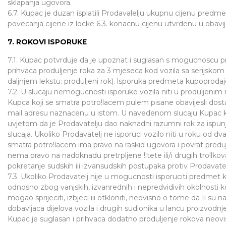
sklapanja ugovora.
6.7. Kupac je duzan isplatili Prodavalelju ukupnu cijenu pre
povecanja cijene iz locke 6.3. konacnu cijenu utvrdenu u obavij
7. ROKOVI ISPORUKE
7.1. Kupac potvrduje da je upoznat i suglasan s mogucnoscu p
prihvaca produljenje roka za 3 mjeseca kod vozila sa serijsk
daljnjem lekstu: produljeni rok). lsporuka predmeta kupopro
7.2. U slucaju nemogucnosti isporuke vozila niti u produljenim
Kupca koji se smatra potro!lacem pulem pisane obavijesli dosta
mail adresu naznacenu u istom. U navedenom slucaju Kupac ko
uvjetom da je Prodavatelju dao naknadni razumni rok za ispunj
slucaja. Ukoliko Prodavatelj ne isporuci vozilo niti u roku od
smatra potro!lacem ima pravo na raskid ugovora i povrat predu
nema pravo na nadoknadu pretrpljene !ltete ili/i drugih tro!lkova i
pokretanje sudskih iii izvansudskih postupaka protiv Prodava
7.3. Ukoliko Prodavatelj nije u mogucnosti isporuciti predmet k
odnosno zbog vanjskih, izvanrednih i nepredvidivih okolnosti k
mogao sprijeciti, izbjeci iii otkloniti, neovisno o tome da Ii s
dobavljaca dijelova vozila i drugih sudionika u lancu proizvodnje
Kupac je suglasan i prihvaca dodatno produljenje rokova neov