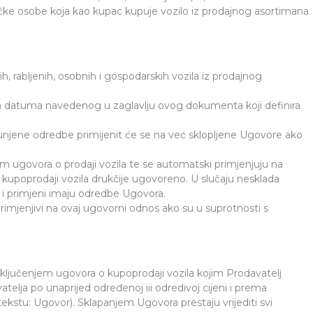
fizičke osobe koja kao kupac kupuje vozilo iz prodajnog asortimana
ih, rabljenih, osobnih i gospodarskih vozila iz prodajnog
kon datuma navedenog u zaglavlju ovog dokumenta koji definira
punjene odredbe primijenit će se na već sklopljene Ugovore ako
m ugovora o prodaji vozila te se automatski primjenjuju na
kupoprodaji vozila drukčije ugovoreno. U slučaju nesklada
i primjeni imaju odredbe Ugovora.
primjenjivi na ovaj ugovorni odnos ako su u suprotnosti s
ključenjem ugovora o kupoprodaji vozila kojim Prodavatelj
elja po unaprijed određenoj iii odredivoj cijeni i prema
ekstu: Ugovor). Sklapanjem Ugovora prestaju vrijediti svi