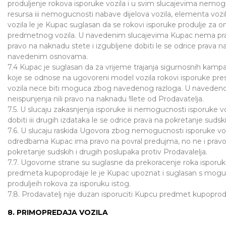
produljenje rokova isporuke vozila i u svim slucajevima nemog
resursa iii nemogucnosti nabave dijelova vozila, elementa vozil
vozila le je Kupac suglasan da se rokovi isporuke produlje za on
predmetnog vozila. U navedenim slucajevima Kupac nema pravo
pravo na naknadu stete i izgubljene dobiti le se odrice prava n
navedenim osnovama.
7.4 Kupac je suglasan da za vrijeme trajanja sigurnosnih kam
koje se odnose na ugovoreni model vozila rokovi isporuke pres
vozila nece biti moguca zbog navedenog razloga. U naveden
neispunjenja nili pravo na naknadu !llete od Prodavatelja.
7.5. U slucaju zakasnjenja isporuke iii nemogucnosti isporuke 
dobiti iii drugih izdataka le se odrice prava na pokretanje suds
7.6. U slucaju raskida Ugovora zbog nemogucnosti isporuke vo
odredbama Kupac ima pravo na povral predujma, no ne i pravo n
pokretanje sudskih i drugih poslupaka protiv Prodavalelja.
7.7. Ugovorne strane su suglasne da prekoracenje roka isporuke
predmeta kupoprodaje le je Kupac upoznat i suglasan s mogu
produljeih rokova za isporuku istog.
7.8. Prodavatelj nije duzan isporuciti Kupcu predmet kupoprodaje
8. PRIMOPREDAJA VOZILA