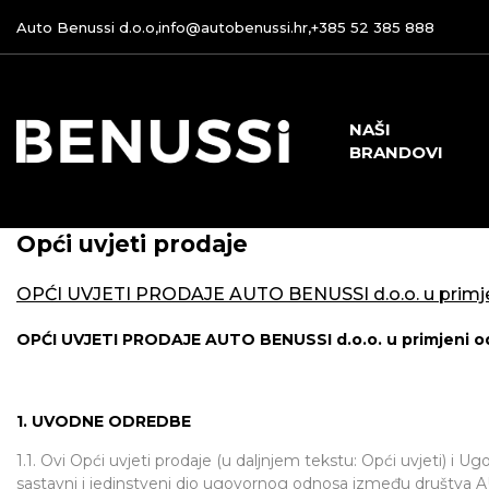
Auto Benussi d.o.o,
info@autobenussi.hr
,
+385 52 385 888
NAŠI
BRANDOVI
Opći uvjeti prodaje
OPĆI UVJETI PRODAJE AUTO BENUSSI d.o.o. u primjeni
OPĆI UVJETI PRODAJE AUTO BENUSSI d.o.o. u primjeni od 
1. UVODNE ODREDBE
1.1. Ovi Opći uvjeti prodaje (u daljnjem tekstu: Opći uvjeti) i U
sastavni i jedinstveni dio ugovornog odnosa između društva AU