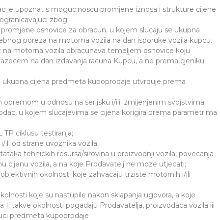
c je upoznat s moguc:noscu promjene iznosa i strukture cijene
ogranicavajuci zbog:
d promjene osnovice za obracun, u kojem slucaju se ukupna
ebnog poreza na motoma vozila na dan isporuke vozila kupcu.
z na motorna vozila obracunava temeljem osnovice koju
 vazecem na dan izdavanja racuna Kupcu, a ne prema cjeniku
 se ukupna cijena predmeta kupoprodaje utvrduje prema
 opremom u odnosu na serijsku i/ili izmijenjenim svojstvima
odac, u kojem slucajevima se cijena korigira prema parametrima
P ciklusu testiranja;
/ili od strane uvoznika vozila;
dostataka tehnickih resursa/sirovina u proizvodnji vozila, povecanja
u cijenu vozila, a na koje Prodavatelj ne moze utjecati;
 objektivnih okolnosti koje zahvacaju trziste motornih i/ili
 okolnosti koje su nastupile nakon sklapanja ugovora, a koje
 da Ii takve okolnosti pogadaju Prodavatelja, proizvodaca vozila iii
poruci predmeta kupoprodaje