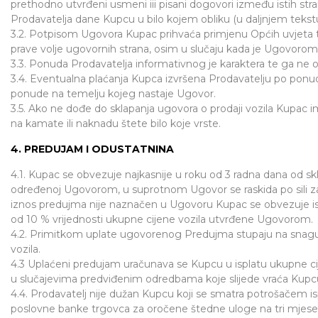
prethodno utvrđeni usmeni iii pisani dogovori između istih st
Prodavatelja dane Kupcu u bilo kojem obliku (u daljnjem tekst
3.2. Potpisom Ugovora Kupac prihvaća primjenu Općih uvjeta 
prave volje ugovornih strana, osim u slučaju kada je Ugovorom 
3.3. Ponuda Prodavatelja informativnog je karaktera te ga ne 
3.4. Eventualna plaćanja Kupca izvršena Prodavatelju po ponu
ponude na temelju kojeg nastaje Ugovor.
3.5. Ako ne dođe do sklapanja ugovora o prodaji vozila Kupac i
na kamate ili naknadu štete bilo koje vrste.
4. PREDUJAM I ODUSTATNINA
4.1. Kupac se obvezuje najkasnije u roku od 3 radna dana od sk
određenoj Ugovorom, u suprotnom Ugovor se raskida po sili zak
iznos predujma nije naznačen u Ugovoru Kupac se obvezuje ispl
od 10 % vrijednosti ukupne cijene vozila utvrđene Ugovorom.
4.2. Primitkom uplate ugovorenog Predujma stupaju na snagu 
vozila.
4.3 Uplaćeni predujam uračunava se Kupcu u isplatu ukupne cijen
u slučajevima predviđenim odredbama koje slijede vraća Kupcu
4.4. Prodavatelj nije dužan Kupcu koji se smatra potrošačem i
poslovne banke trgovca za oročene štedne uloge na tri mjesec