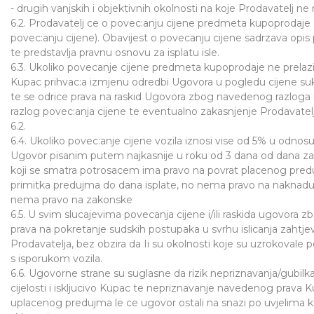
- drugih vanjskih i objektivnih okolnosti na koje Prodavatelj n
6.2. Prodavatelj ce o povec:anju cijene predmeta kupoprodaje 
povec:anju cijene). Obavijest o povecanju cijene sadrzava opis
te predstavlja pravnu osnovu za isplatu isle.
6.3. Ukoliko povecanje cijene predmeta kupoprodaje ne prelaz
Kupac prihvac:a izmjenu odredbi Ugovora u pogledu cijene sukl
te se odrice prava na raskid Ugovora zbog navedenog razloga i
razlog povec:anja cijene te eventualno zakasnjenje Prodavatelj
6.2.
6.4. Ukoliko povec:anje cijene vozila iznosi vise od 5% u odn
Ugovor pisanim putem najkasnije u roku od 3 dana od dana zap
koji se smatra potrosacem ima pravo na povrat placenog pre
primitka predujma do dana isplate, no nema pravo na naknadu 
nema pravo na zakonske
6.5. U svim slucajevima povecanja cijene i/ili raskida ugovor
prava na pokretanje sudskih postupaka u svrhu islicanja zahtje
Prodavatelja, bez obzira da Ii su okolnosti koje su uzrokovale p
s isporukom vozila.
6.6. Ugovorne strane su suglasne da rizik nepriznavanja/gubilka
cijelosti i iskljucivo Kupac te nepriznavanje navedenog prava K
uplacenog predujma le ce ugovor ostali na snazi po uvjelima k